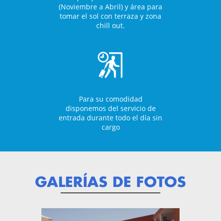
(Noviembre a Abril) y área para
tomar el sol con terraza y zona
chill out.
Para su comodidad
disponemos del servicio de
entrada durante todo el día sin
cargo
GALERÍAS DE FOTOS